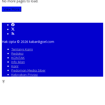
No more pages to load.
View More
Hak cipta ©️ 2026 kabardigoel.com
Tentang Kami
Redaksi
KONTAK
Info Iklan
Karir
Pedoman Media Siber
Kebijakan Privasi