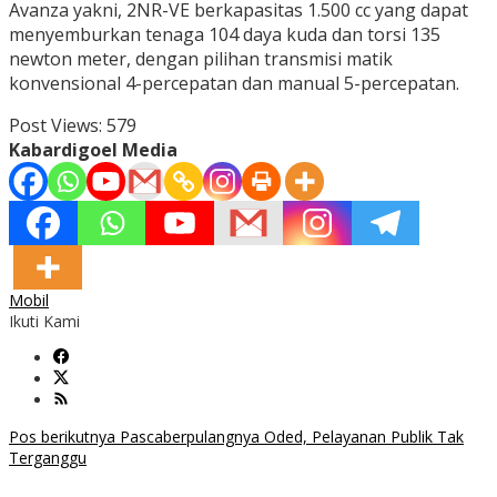
Avanza yakni, 2NR-VE berkapasitas 1.500 cc yang dapat
menyemburkan tenaga 104 daya kuda dan torsi 135
newton meter, dengan pilihan transmisi matik
konvensional 4-percepatan dan manual 5-percepatan.
Post Views:
579
Kabardigoel Media
Mobil
Ikuti Kami
Navigasi
Pos berikutnya
Pascaberpulangnya Oded, Pelayanan Publik Tak
Terganggu
pos