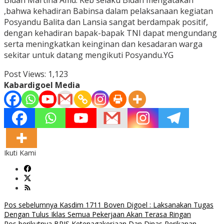
Bidan Martina Amd. Keb selaku Bidan mengatakan
,bahwa kehadiran Babinsa dalam pelaksanaan kegiatan
Posyandu Balita dan Lansia sangat berdampak positif,
dengan kehadiran bapak-bapak TNI dapat mengundang
serta meningkatkan keinginan dan kesadaran warga
sekitar untuk datang mengikuti Posyandu.YG
Post Views:
1,123
Kabardigoel Media
Ikuti Kami
Navigasi
Pos sebelumnya
Kasdim 1711 Boven Digoel : Laksanakan Tugas
Dengan Tulus Iklas Semua Pekerjaan Akan Terasa Ringan
Pos berikutnya
BPJS Ketenagakerjaan Dan Dinas Perikanan