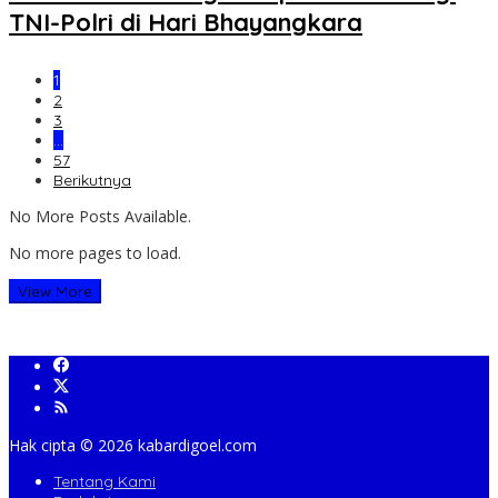
TNI-Polri di Hari Bhayangkara
1
2
3
…
57
Berikutnya
No More Posts Available.
No more pages to load.
View More
Hak cipta ©️ 2026 kabardigoel.com
Tentang Kami