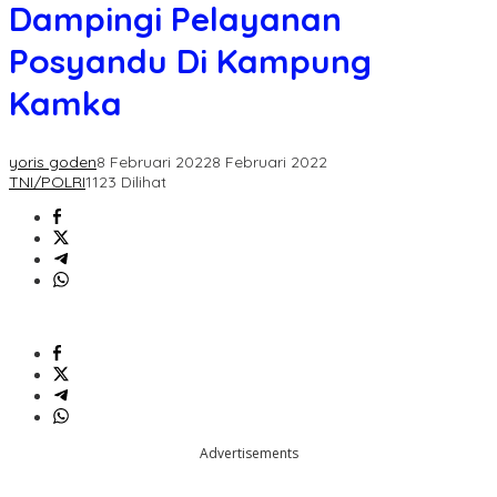
Pelayanan
Dampingi Pelayanan
Posyandu
Di
Posyandu Di Kampung
Kampung
Kamka
Kamka
yoris goden
8 Februari 2022
8 Februari 2022
TNI/POLRI
1123 Dilihat
Advertisements