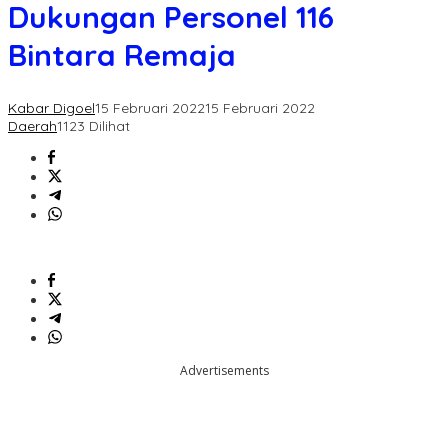
Personel
Dukungan Personel 116
116
Bintara
Bintara Remaja
Remaja
Kabar Digoel
15 Februari 2022
15 Februari 2022
Daerah
1123 Dilihat
Advertisements