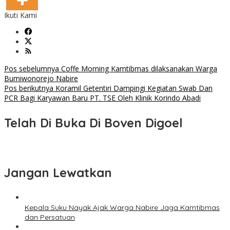
Ikuti Kami
Navigasi
Pos sebelumnya
Coffe Morning Kamtibmas dilaksanakan Warga
Bumiwonorejo Nabire
pos
Pos berikutnya
Koramil Getentiri Dampingi Kegiatan Swab Dan
PCR Bagi Karyawan Baru PT. TSE Oleh Klinik Korindo Abadi
Telah Di Buka Di Boven Digoel
Jangan Lewatkan
Kepala Suku Nayak Ajak Warga Nabire Jaga Kamtibmas
dan Persatuan