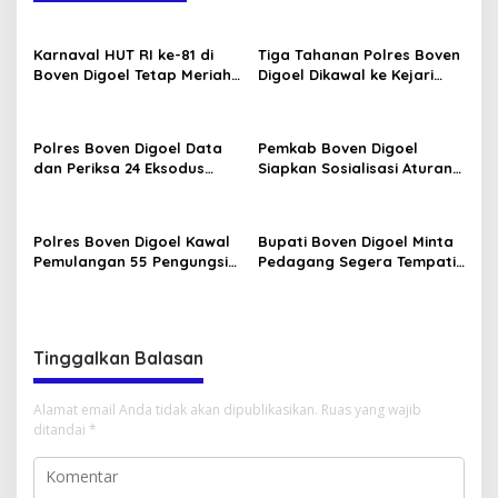
Karnaval HUT RI ke-81 di
Tiga Tahanan Polres Boven
Boven Digoel Tetap Meriah
Digoel Dikawal ke Kejari
Diguyur Hujan
Merauke
Polres Boven Digoel Data
Pemkab Boven Digoel
dan Periksa 24 Eksodus
Siapkan Sosialisasi Aturan
Pekerja Tambang
BBM Bersubsidi
Polres Boven Digoel Kawal
Bupati Boven Digoel Minta
Pemulangan 55 Pengungsi
Pedagang Segera Tempati
ke Jayapura
Pasar Sentral
Tinggalkan Balasan
Alamat email Anda tidak akan dipublikasikan.
Ruas yang wajib
ditandai
*