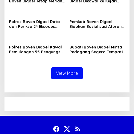
Boven Digoel Tetap Meriah
Digoel Dikawal ke Kejari
Diguyur Hujan
Merauke
Polres Boven Digoel Data
Pemkab Boven Digoel
dan Periksa 24 Eksodus
Siapkan Sosialisasi Aturan
Pekerja Tambang
BBM Bersubsidi
Polres Boven Digoel Kawal
Bupati Boven Digoel Minta
Pemulangan 55 Pengungsi
Pedagang Segera Tempati
ke Jayapura
Pasar Sentral
View More