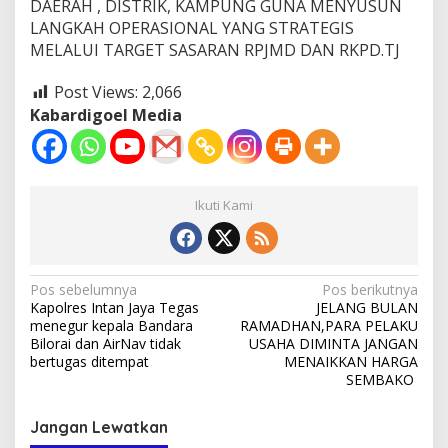
DAERAH , DISTRIK, KAMPUNG GUNA MENYUSUN
LANGKAH OPERASIONAL YANG STRATEGIS
MELALUI TARGET SASARAN RPJMD DAN RKPD.TJ
Post Views:
2,066
Kabardigoel Media
Ikuti Kami
Navigasi
Pos sebelumnya
Pos berikutnya
Kapolres Intan Jaya Tegas
JELANG BULAN
pos
menegur kepala Bandara
RAMADHAN,PARA PELAKU
Bilorai dan AirNav tidak
USAHA DIMINTA JANGAN
bertugas ditempat
MENAIKKAN HARGA
SEMBAKO
Jangan Lewatkan