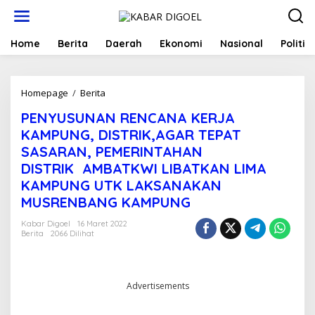
Lewati
ke
konten
Home
Berita
Daerah
Ekonomi
Nasional
Politik
PENYUSUNAN
Homepage
/
Berita
RENCANA
PENYUSUNAN RENCANA KERJA
KERJA
KAMPUNG,
KAMPUNG, DISTRIK,AGAR TEPAT
DISTRIK,AGAR
SASARAN, PEMERINTAHAN
TEPAT
DISTRIK AMBATKWI LIBATKAN LIMA
SASARAN,
PEMERINTAHAN
KAMPUNG UTK LAKSANAKAN
DISTRIK AMBATKWI
MUSRENBANG KAMPUNG
LIBATKAN
LIMA
Kabar Digoel
16 Maret 2022
KAMPUNG
Berita
2066 Dilihat
UTK
LAKSANAKAN
MUSRENBANG
KAMPUNG
Advertisements