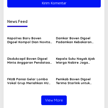
News Feed
Kapolres Baru Boven
Damkar Boven Digoel
Digoel Kompol Dian Novita
Padamkan Kebakaran
Disambut Pedang Pora
Lahan di Mandobo Cepat
Disdukcapil Boven Digoel
Kepala Suku Nayak Ajak
Minta Anggaran Pendataan
Warga Nabire Jaga
OAP Diperkuat
Kamtibmas dan Persatuan
FKUB Paniai Gelar Lomba
Pemkab Boven Digoel
Vokal Grup Meriahkan HUT
Terima Starlink untuk
RI Ke-81 2026
Percepat Data OAP
View More