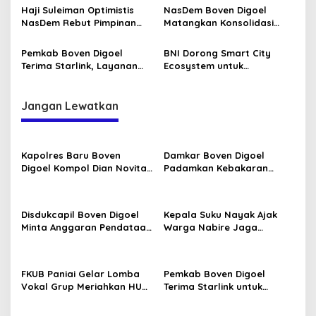
Haji Suleiman Optimistis
NasDem Boven Digoel
NasDem Rebut Pimpinan
Matangkan Konsolidasi
DPRK Digoel 2029
Menuju Pemilu 2029
Pemkab Boven Digoel
BNI Dorong Smart City
Terima Starlink, Layanan
Ecosystem untuk
Adminduk Makin Cepat
Transformasi Digital Digoel
Jangan Lewatkan
Kapolres Baru Boven
Damkar Boven Digoel
Digoel Kompol Dian Novita
Padamkan Kebakaran
Disambut Pedang Pora
Lahan di Mandobo Cepat
Disdukcapil Boven Digoel
Kepala Suku Nayak Ajak
Minta Anggaran Pendataan
Warga Nabire Jaga
OAP Diperkuat
Kamtibmas dan Persatuan
FKUB Paniai Gelar Lomba
Pemkab Boven Digoel
Vokal Grup Meriahkan HUT
Terima Starlink untuk
RI Ke-81 2026
Percepat Data OAP