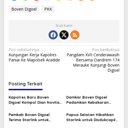
Boven Digoel
PKK
Ikuti Kami
Navigasi
Pos sebelumnya
Pos berikutnya
Kunjungan Kerja Kapolres
Pangdam XVII Cenderawasih
pos
Paniai Ke Mapolsek Aradide
Bersama Dandrem 174
Merauke Kunjungi Boven
Digoel
Posting Terkait
Kapolres Baru Boven
Damkar Boven Digoel
Digoel Kompol Dian Novita
Padamkan Kebakaran
Disambut Pedang Pora
Lahan di Mandobo Cepat
Pemkab Boven Digoel
Papua Selatan Hibahkan
Terima Starlink untuk
Starlink untuk Disdukcapil
Percepat Data OAP
Boven Digoel