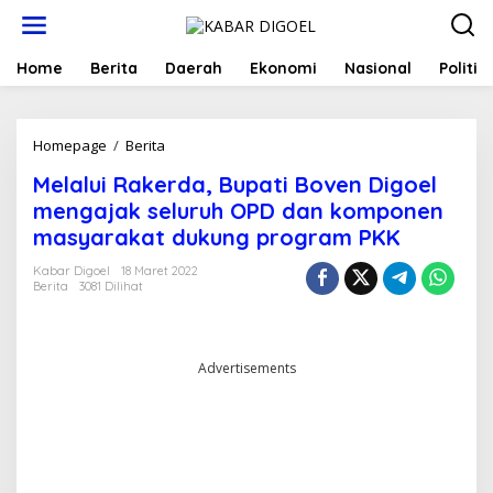
Lewati
ke
konten
Home
Berita
Daerah
Ekonomi
Nasional
Politik
Melalui
Homepage
/
Berita
Rakerda,
Melalui Rakerda, Bupati Boven Digoel
Bupati
Boven
mengajak seluruh OPD dan komponen
Digoel
masyarakat dukung program PKK
mengajak
seluruh
Kabar Digoel
18 Maret 2022
OPD
Berita
3081 Dilihat
dan
komponen
masyarakat
dukung
Advertisements
program
PKK