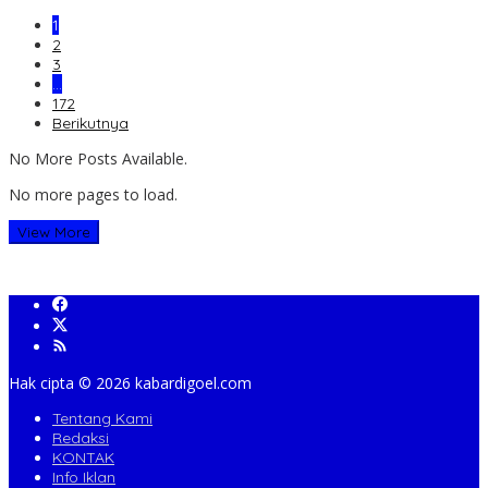
1
2
3
…
172
Berikutnya
No More Posts Available.
No more pages to load.
View More
Hak cipta ©️ 2026 kabardigoel.com
Tentang Kami
Redaksi
KONTAK
Info Iklan