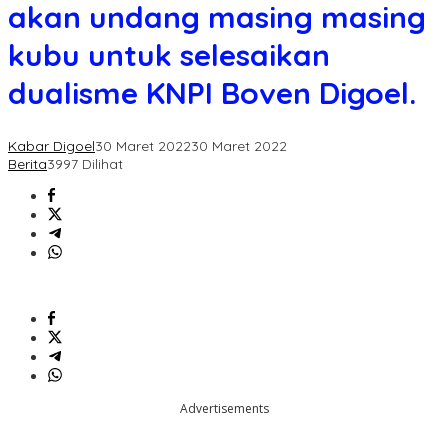
undang
akan undang masing masing
masing
masing
kubu untuk selesaikan
kubu
untuk
dualisme KNPI Boven Digoel.
selesaikan
dualisme
KNPI
Kabar Digoel
30 Maret 2022
30 Maret 2022
Boven
Berita
3997 Dilihat
Digoel.
Advertisements