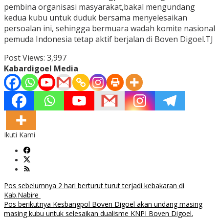
pembina organisasi masyarakat,bakal mengundang
kedua kubu untuk duduk bersama menyelesaikan
persoalan ini, sehingga bermuara wadah komite nasional
pemuda Indonesia tetap aktif berjalan di Boven Digoel.TJ
Post Views:
3,997
Kabardigoel Media
Ikuti Kami
Navigasi
Pos sebelumnya
2 hari berturut turut terjadi kebakaran di
Kab.Nabire
pos
Pos berikutnya
Kesbangpol Boven Digoel akan undang masing
masing kubu untuk selesaikan dualisme KNPI Boven Digoel.