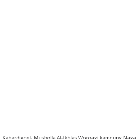
Kabardigoel- Musholla Al-Ikhlas Woroagi kampung Naga