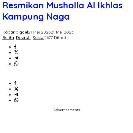
,
Resmikan Musholla Al Ikhlas
Resmikan
Musholla
Kampung Naga
Al
Ikhlas
Kampung
Kabar digoel
21 Mei 2023
21 Mei 2023
Naga
Berita
,
Daerah
,
Sosial
2677 Dilihat
Advertisements