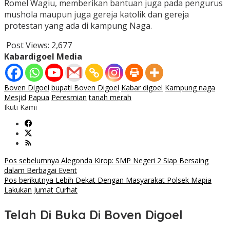
Romel Wagiu, memberikan bantuan juga pada pengurus
mushola maupun juga gereja katolik dan gereja
protestan yang ada di kampung Naga.
Post Views:
2,677
Kabardigoel Media
Boven Digoel
bupati Boven Digoel
Kabar digoel
Kampung naga
Mesjid
Papua
Peresmian
tanah merah
Ikuti Kami
Navigasi
Pos sebelumnya
Alegonda Kirop: SMP Negeri 2 Siap Bersaing
dalam Berbagai Event
pos
Pos berikutnya
Lebih Dekat Dengan Masyarakat Polsek Mapia
Lakukan Jumat Curhat
Telah Di Buka Di Boven Digoel