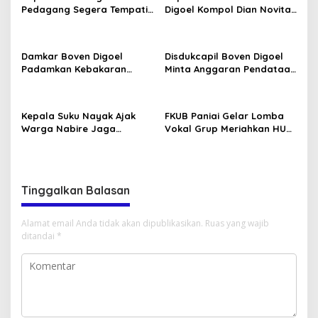
Pedagang Segera Tempati
Digoel Kompol Dian Novita
Pasar Sentral
Disambut Pedang Pora
Damkar Boven Digoel
Disdukcapil Boven Digoel
Padamkan Kebakaran
Minta Anggaran Pendataan
Lahan di Mandobo Cepat
OAP Diperkuat
Kepala Suku Nayak Ajak
FKUB Paniai Gelar Lomba
Warga Nabire Jaga
Vokal Grup Meriahkan HUT
Kamtibmas dan Persatuan
RI Ke-81 2026
Tinggalkan Balasan
Alamat email Anda tidak akan dipublikasikan.
Ruas yang wajib
ditandai
*