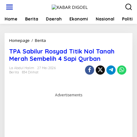
Lewati
ke
konten
Home
Berita
Daerah
Ekonomi
Nasional
Politik
TPA
Homepage
/
Berita
Sabilur
TPA Sabilur Rosyad Titik Nol Tanah
Rosyad
Titik
Merah Sembelih 4 Sapi Qurban
Nol
Tanah
La Abdul Halim
27 Mei 2026
Berita
834 Dilihat
Merah
Sembelih
4
Sapi
Qurban
Advertisements