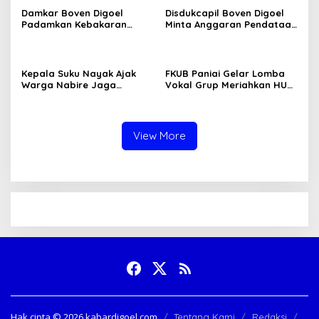
Damkar Boven Digoel
Disdukcapil Boven Digoel
Padamkan Kebakaran
Minta Anggaran Pendataan
Lahan di Mandobo Cepat
OAP Diperkuat
Kepala Suku Nayak Ajak
FKUB Paniai Gelar Lomba
Warga Nabire Jaga
Vokal Grup Meriahkan HUT
Kamtibmas dan Persatuan
RI Ke-81 2026
View More
Hak cipta ©️ 2026 kabardigoel.com
Tentang Kami
Redaksi