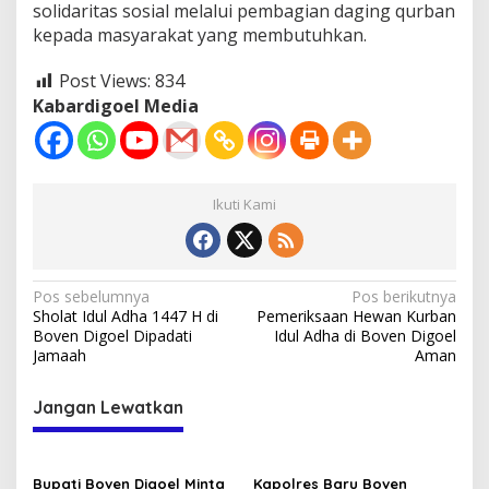
solidaritas sosial melalui pembagian daging qurban
kepada masyarakat yang membutuhkan.
Post Views:
834
Kabardigoel Media
Ikuti Kami
Navigasi
Pos sebelumnya
Pos berikutnya
Sholat Idul Adha 1447 H di
Pemeriksaan Hewan Kurban
pos
Boven Digoel Dipadati
Idul Adha di Boven Digoel
Jamaah
Aman
Jangan Lewatkan
Bupati Boven Digoel Minta
Kapolres Baru Boven