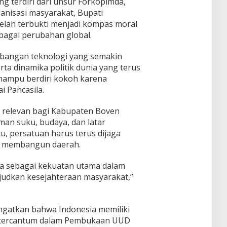
g terdiri dari unsur Forkopimda,
ganisasi masyarakat, Bupati
elah terbukti menjadi kompas moral
agai perubahan global.
bangan teknologi yang semakin
erta dinamika politik dunia yang terus
mampu berdiri kokoh karena
i Pancasila.
ga relevan bagi Kabupaten Boven
man suku, budaya, dan latar
u, persatuan harus terus dijaga
m membangun daerah.
aga sebagai kekuatan utama dalam
dkan kesejahteraan masyarakat,”
ngatkan bahwa Indonesia memiliki
 tercantum dalam Pembukaan UUD