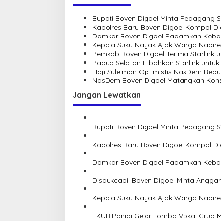
Bupati Boven Digoel Minta Pedagang S
Kapolres Baru Boven Digoel Kompol D
Damkar Boven Digoel Padamkan Keba
Kepala Suku Nayak Ajak Warga Nabir
Pemkab Boven Digoel Terima Starlink 
Papua Selatan Hibahkan Starlink untuk
Haji Suleiman Optimistis NasDem Rebu
NasDem Boven Digoel Matangkan Konso
Jangan Lewatkan
Bupati Boven Digoel Minta Pedagang S
Kapolres Baru Boven Digoel Kompol D
Damkar Boven Digoel Padamkan Keba
Disdukcapil Boven Digoel Minta Angg
Kepala Suku Nayak Ajak Warga Nabir
FKUB Paniai Gelar Lomba Vokal Grup M