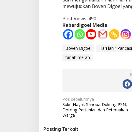
mewujudkan Boven Digoel yang
Post Views:
490
Kabardigoel Media
Boven Digoel
Hari lahir Pancasi
tanah merah
I
Navigasi
Pos sebelumnya
Suku Nayak Sanoba Dukung PSN,
pos
Dorong Pertanian dan Peternakan
Warga
Posting Terkait