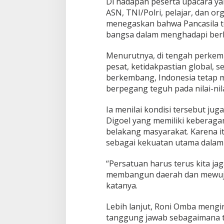
Di hadapan peserta upacara yan
ASN, TNI/Polri, pelajar, dan or
menegaskan bahwa Pancasila t
bangsa dalam menghadapi berb
Menurutnya, di tengah perkem
pesat, ketidakpastian global, s
berkembang, Indonesia tetap 
berpegang teguh pada nilai-nila
Ia menilai kondisi tersebut ju
Digoel yang memiliki keberaga
belakang masyarakat. Karena it
sebagai kekuatan utama dala
“Persatuan harus terus kita j
membangun daerah dan mewuju
katanya.
Lebih lanjut, Roni Omba mengi
tanggung jawab sebagaimana