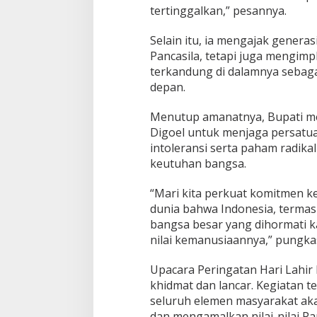
tertinggalkan,” pesannya.
Selain itu, ia mengajak genera
Pancasila, tetapi juga mengimpl
terkandung di dalamnya sebag
depan.
Menutup amanatnya, Bupati m
Digoel untuk menjaga persatu
intoleransi serta paham radik
keutuhan bangsa.
“Mari kita perkuat komitmen k
dunia bahwa Indonesia, termas
bangsa besar yang dihormati 
nilai kemanusiaannya,” pungka
Upacara Peringatan Hari Lahir
khidmat dan lancar. Kegiatan t
seluruh elemen masyarakat ak
dan mengamalkan nilai-nilai P