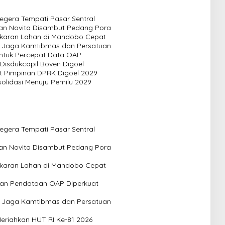
egera Tempati Pasar Sentral
ian Novita Disambut Pedang Pora
karan Lahan di Mandobo Cepat
e Jaga Kamtibmas dan Persatuan
untuk Percepat Data OAP
 Disdukcapil Boven Digoel
t Pimpinan DPRK Digoel 2029
lidasi Menuju Pemilu 2029
egera Tempati Pasar Sentral
ian Novita Disambut Pedang Pora
karan Lahan di Mandobo Cepat
aran Pendataan OAP Diperkuat
e Jaga Kamtibmas dan Persatuan
eriahkan HUT RI Ke-81 2026