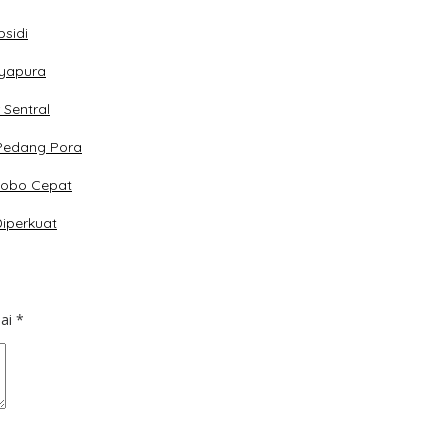
sidi
ayapura
Sentral
 Pedang Pora
dobo Cepat
iperkuat
dai
*