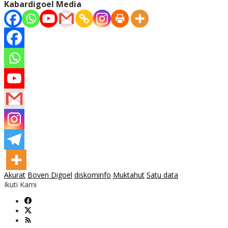
Kabardigoel Media
Akurat
Boven Digoel
diskominfo
Muktahut
Satu data
Ikuti Kami