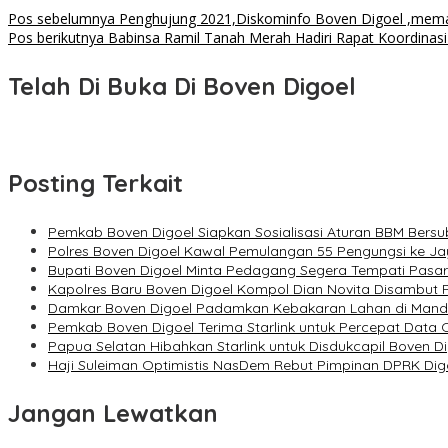
Navigasi
Pos sebelumnya
Penghujung 2021,Diskominfo Boven Digoel ,memast
Pos berikutnya
Babinsa Ramil Tanah Merah Hadiri Rapat Koordinas
pos
Telah Di Buka Di Boven Digoel
Posting Terkait
Pemkab Boven Digoel Siapkan Sosialisasi Aturan BBM Bersub
Polres Boven Digoel Kawal Pemulangan 55 Pengungsi ke J
Bupati Boven Digoel Minta Pedagang Segera Tempati Pasar 
Kapolres Baru Boven Digoel Kompol Dian Novita Disambut
Damkar Boven Digoel Padamkan Kebakaran Lahan di Man
Pemkab Boven Digoel Terima Starlink untuk Percepat Data
Papua Selatan Hibahkan Starlink untuk Disdukcapil Boven D
Haji Suleiman Optimistis NasDem Rebut Pimpinan DPRK Dig
Jangan Lewatkan