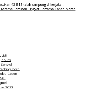
ikan 43 BTS telah rampung di kerjakan.
i Asrama Seminari Tingkat Pertama Tanah Merah
sidi
ayapura
Sentral
 Pedang Pora
dobo Cepat
 OAP
igoel
oel 2029