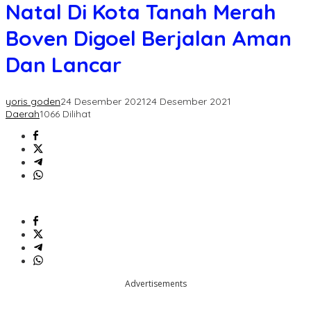
Di
Natal Di Kota Tanah Merah
Kota
Tanah
Boven Digoel Berjalan Aman
Merah
Boven
Dan Lancar
Digoel
Berjalan
Aman
yoris goden
24 Desember 2021
24 Desember 2021
Dan
Daerah
1066 Dilihat
Lancar
Advertisements