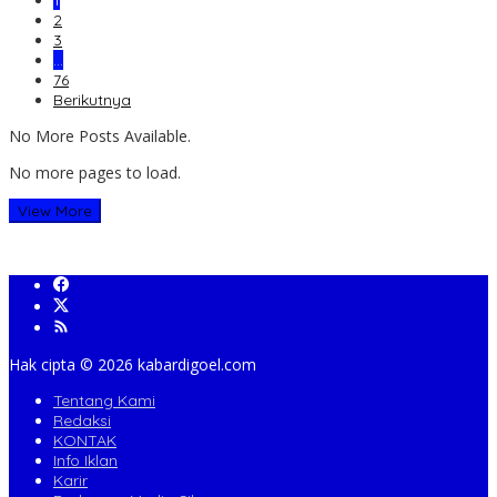
1
2
3
…
76
Berikutnya
No More Posts Available.
No more pages to load.
View More
Hak cipta ©️ 2026 kabardigoel.com
Tentang Kami
Redaksi
KONTAK
Info Iklan
Karir