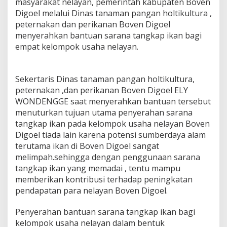
masyarakat nelayan, pemerintah kabupaten Boven
Digoel melalui Dinas tanaman pangan holtikultura ,
peternakan dan perikanan Boven Digoel
menyerahkan bantuan sarana tangkap ikan bagi
empat kelompok usaha nelayan.
Sekertaris Dinas tanaman pangan holtikultura,
peternakan ,dan perikanan Boven Digoel ELY
WONDENGGE saat menyerahkan bantuan tersebut
menuturkan tujuan utama penyerahan sarana
tangkap ikan pada kelompok usaha nelayan Boven
Digoel tiada lain karena potensi sumberdaya alam
terutama ikan di Boven Digoel sangat
melimpah.sehingga dengan penggunaan sarana
tangkap ikan yang memadai , tentu mampu
memberikan kontribusi terhadap peningkatan
pendapatan para nelayan Boven Digoel.
Penyerahan bantuan sarana tangkap ikan bagi
kelompok usaha nelayan dalam bentuk