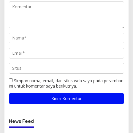
Simpan nama, email, dan situs web saya pada peramban
ini untuk komentar saya berikutnya.
News Feed