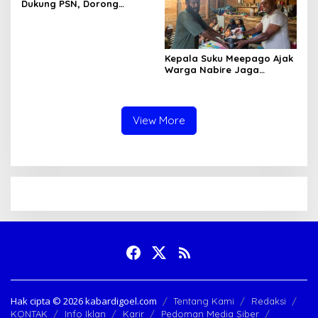
Dukung PSN, Dorong
Pertanian dan Peternakan
Warga
Kepala Suku Meepago Ajak
Warga Nabire Jaga
Keamanan Papua Tengah
View More
Hak cipta ©️ 2026 kabardigoel.com
Tentang Kami
Redaksi
KONTAK
Info Iklan
Karir
Pedoman Media Siber