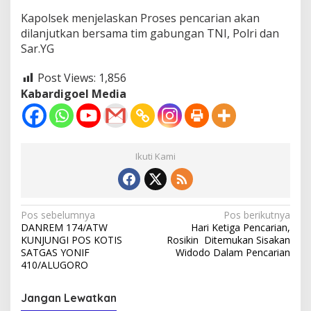
Kapolsek menjelaskan Proses pencarian akan
dilanjutkan bersama tim gabungan TNI, Polri dan
Sar.YG
Post Views:
1,856
Kabardigoel Media
Ikuti Kami
Navigasi
Pos sebelumnya
Pos berikutnya
DANREM 174/ATW
Hari Ketiga Pencarian,
pos
KUNJUNGI POS KOTIS
Rosikin Ditemukan Sisakan
SATGAS YONIF
Widodo Dalam Pencarian
410/ALUGORO
Jangan Lewatkan