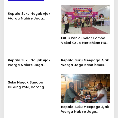
Kepala Suku Nayak Ajak
Warga Nabire Jaga
Kamtibmas dan Persatuan
FKUB Paniai Gelar Lomba
Vokal Grup Meriahkan HUT
RI Ke-81 2026
Kepala Suku Nayak Ajak
Kepala Suku Meepago Ajak
Warga Nabire Jaga
Warga Jaga Kamtibmas
Kamtibmas dan Persatuan
dan Dukung Program
Pemerintah
Suku Nayak Sanoba
Dukung PSN, Dorong
Pertanian dan Peternakan
Warga
Kepala Suku Meepago Ajak
Warga Nabire Jaga
Keamanan Papua Tengah