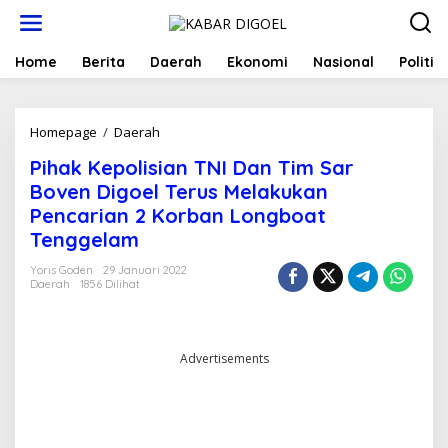
Lewati
ke
konten
Home
Berita
Daerah
Ekonomi
Nasional
Politik
Pihak
Homepage
/
Daerah
Kepolisian
Pihak Kepolisian TNI Dan Tim Sar
TNI
Dan
Boven Digoel Terus Melakukan
Tim
Pencarian 2 Korban Longboat
Sar
Tenggelam
Boven
Digoel
Yoris Goden
29 Januari 2022
Terus
Daerah
1856 Dilihat
Melakukan
Pencarian
2
Korban
Advertisements
Longboat
Tenggelam