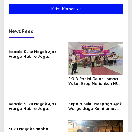
News Feed
Kepala Suku Nayak Ajak
Warga Nabire Jaga
Kamtibmas dan Persatuan
FKUB Paniai Gelar Lomba
Vokal Grup Meriahkan HUT
RI Ke-81 2026
Kepala Suku Nayak Ajak
Kepala Suku Meepago Ajak
Warga Nabire Jaga
Warga Jaga Kamtibmas
Kamtibmas dan Persatuan
dan Dukung Program
Pemerintah
Suku Nayak Sanoba