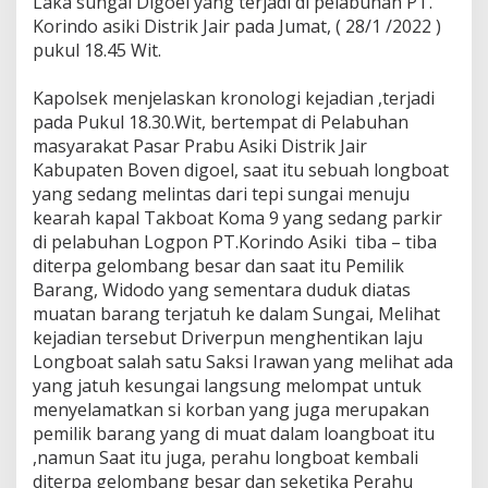
Laka sungai Digoel yang terjadi di pelabuhan PT.
Korindo asiki Distrik Jair pada Jumat, ( 28/1 /2022 )
pukul 18.45 Wit.
Kapolsek menjelaskan kronologi kejadian ,terjadi
pada Pukul 18.30.Wit, bertempat di Pelabuhan
masyarakat Pasar Prabu Asiki Distrik Jair
Kabupaten Boven digoel, saat itu sebuah longboat
yang sedang melintas dari tepi sungai menuju
kearah kapal Takboat Koma 9 yang sedang parkir
di pelabuhan Logpon PT.Korindo Asiki tiba – tiba
diterpa gelombang besar dan saat itu Pemilik
Barang, Widodo yang sementara duduk diatas
muatan barang terjatuh ke dalam Sungai, Melihat
kejadian tersebut Driverpun menghentikan laju
Longboat salah satu Saksi Irawan yang melihat ada
yang jatuh kesungai langsung melompat untuk
menyelamatkan si korban yang juga merupakan
pemilik barang yang di muat dalam loangboat itu
,namun Saat itu juga, perahu longboat kembali
diterpa gelombang besar dan seketika Perahu