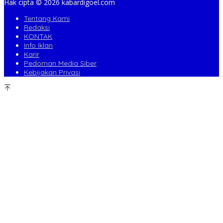
Hak cipta ©️ 2026 kabardigoel.com
Tentang Kami
Redaksi
KONTAK
Info Iklan
Karir
Pedoman Media Siber
Kebijakan Privasi