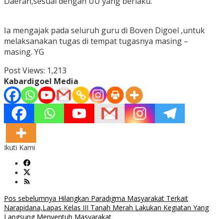
Daerah,sesuai dengan UU yang berlaku.
Ia mengajak pada seluruh guru di Boven Digoel ,untuk
melaksanakan tugas di tempat tugasnya masing –
masing. YG
Post Views:
1,213
Kabardigoel Media
Ikuti Kami
Navigasi
Pos sebelumnya
Hilangkan Paradigma Masyarakat Terkait
Narapidana,Lapas Kelas III Tanah Merah Lakukan Kegiatan Yang
pos
Langsung Menyentuh Masyarakat