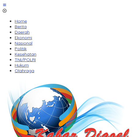
Lewati
ke
konten
Home
Berita
Daerah
Ekonomi
Nasional
Politik
Kesehatan
TNI/POLRI
Hukum
Olahraga