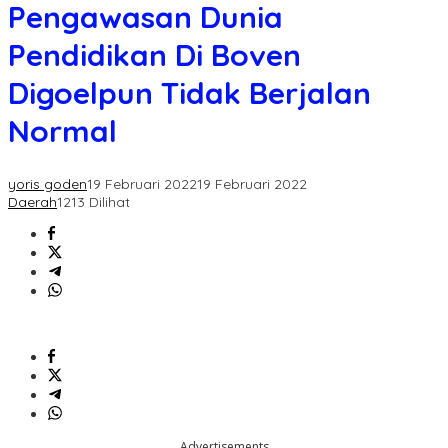
Dunia
Pengawasan Dunia
Pendidikan
Di
Pendidikan Di Boven
Boven
Digoelpun
Digoelpun Tidak Berjalan
Tidak
Berjalan
Normal
Normal
yoris goden
19 Februari 2022
19 Februari 2022
Daerah
1213 Dilihat
Advertisements