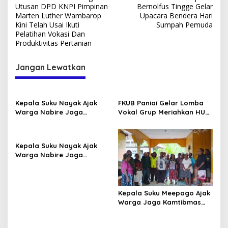
pos
Utusan DPD KNPI Pimpinan
Bernolfus Tingge Gelar
Marten Luther Wambarop
Upacara Bendera Hari
Kini Telah Usai Ikuti
Sumpah Pemuda
Pelatihan Vokasi Dan
Produktivitas Pertanian
Jangan Lewatkan
Kepala Suku Nayak Ajak
FKUB Paniai Gelar Lomba
Warga Nabire Jaga
Vokal Grup Meriahkan HUT
Kamtibmas dan Persatuan
RI Ke-81 2026
Kepala Suku Nayak Ajak
Warga Nabire Jaga
Kamtibmas dan Persatuan
Kepala Suku Meepago Ajak
Warga Jaga Kamtibmas
dan Dukung Program
Pemerintah