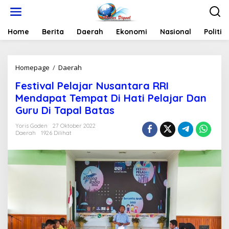
Lewati
ke
konten
Home
Berita
Daerah
Ekonomi
Nasional
Politik
Festival
Homepage
/
Daerah
Pelajar
Festival Pelajar Nusantara RRI
Nusantara
RRI
Mendapat Tempat Di Hati Pelajar Dan
Mendapat
Guru Di Tapal Batas
Tempat
Di
Yoris Goden
27 Oktober 2022
Hati
Daerah
1926 Dilihat
Pelajar
Dan
Guru
Di
Tapal
Batas