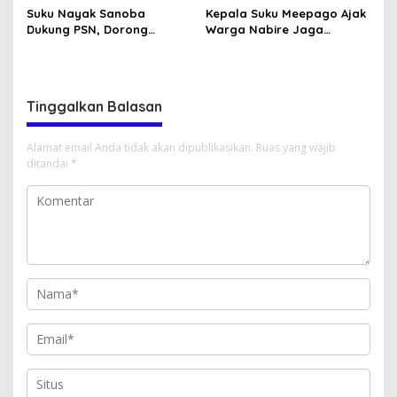
Suku Nayak Sanoba
Kepala Suku Meepago Ajak
Dukung PSN, Dorong
Warga Nabire Jaga
Pertanian dan Peternakan
Keamanan Papua Tengah
Warga
Tinggalkan Balasan
Alamat email Anda tidak akan dipublikasikan.
Ruas yang wajib
ditandai
*