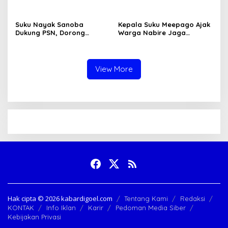
Pemerintah
Suku Nayak Sanoba
Kepala Suku Meepago Ajak
Dukung PSN, Dorong
Warga Nabire Jaga
Pertanian dan Peternakan
Keamanan Papua Tengah
Warga
View More
Hak cipta ©️ 2026 kabardigoel.com
Tentang Kami
Redaksi
KONTAK
Info Iklan
Karir
Pedoman Media Siber
Kebijakan Privasi