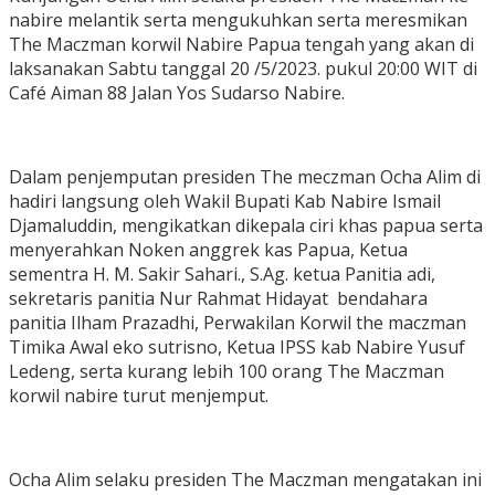
nabire melantik serta mengukuhkan serta meresmikan
The Maczman korwil Nabire Papua tengah yang akan di
laksanakan Sabtu tanggal 20 /5/2023. pukul 20:00 WIT di
Café Aiman 88 Jalan Yos Sudarso Nabire.
Dalam penjemputan presiden The meczman Ocha Alim di
hadiri langsung oleh Wakil Bupati Kab Nabire Ismail
Djamaluddin, mengikatkan dikepala ciri khas papua serta
menyerahkan Noken anggrek kas Papua, Ketua
sementra H. M. Sakir Sahari., S.Ag. ketua Panitia adi,
sekretaris panitia Nur Rahmat Hidayat bendahara
panitia Ilham Prazadhi, Perwakilan Korwil the maczman
Timika Awal eko sutrisno, Ketua IPSS kab Nabire Yusuf
Ledeng, serta kurang lebih 100 orang The Maczman
korwil nabire turut menjemput.
Ocha Alim selaku presiden The Maczman mengatakan ini