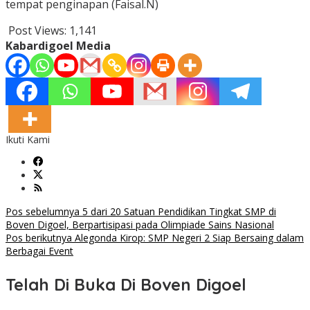
tempat penginapan (Faisal.N)
Post Views:
1,141
Kabardigoel Media
Ikuti Kami
Navigasi
Pos sebelumnya
5 dari 20 Satuan Pendidikan Tingkat SMP di
Boven Digoel, Berpartisipasi pada Olimpiade Sains Nasional
pos
Pos berikutnya
Alegonda Kirop: SMP Negeri 2 Siap Bersaing dalam
Berbagai Event
Telah Di Buka Di Boven Digoel