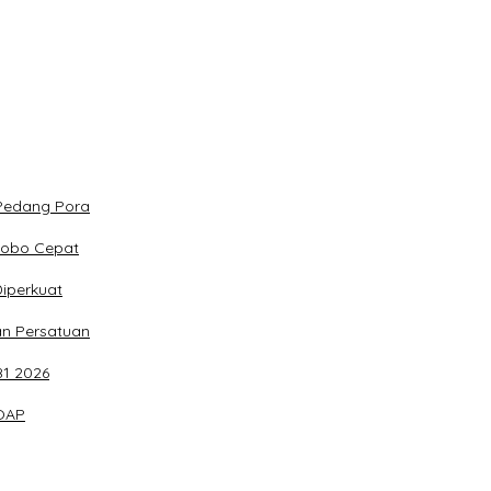
 Pedang Pora
dobo Cepat
iperkuat
n Persatuan
81 2026
 OAP