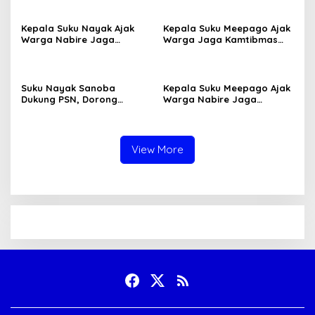
Kepala Suku Nayak Ajak
Kepala Suku Meepago Ajak
Warga Nabire Jaga
Warga Jaga Kamtibmas
Kamtibmas dan Persatuan
dan Dukung Program
Pemerintah
Suku Nayak Sanoba
Kepala Suku Meepago Ajak
Dukung PSN, Dorong
Warga Nabire Jaga
Pertanian dan Peternakan
Keamanan Papua Tengah
Warga
View More