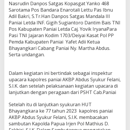
Nasrudin Danpos Satgas Kopasgat Yanko 468
Sarotama Pos Bandara Enarotali Lettu Pas Ibnu
Adil Bakri, S.Tr.Han Danpos Satgas Mandala III
Paniai Letda INF. Gigih Sugiantoro Dantim Bais TNI
Pos Kabupaten Paniai Letda Caj. Yovik IryanaPara
Pasi TNI Jajaran Kodim 1703/Deiyai Kasat Pol PP
Pemda Kabupaten Paniai Yafet Adii Ketua
Bhayangkari Cabang Paniai Ny. Martha Abdus.
Serta undangan.
Dalam kegiatan ini bertindak sebagai inspektur
upacara kapolres paniai AKBP Abdus Syukur Felani,
S.I.K. dan setelah pelaksanaan kegiatan upacara di
lanjutkan dengan peragaan dari PSHT Cab.Paniai
Setelah itu di lanjutkan syukuran HUT
Bhayangkara ke 77 tahun 2023 kapolres paniai
AKBP Abdus Syukur Felani, S.I.K. membacakan
sambutan Kapolda Papua Irjen Pol Mathius D.