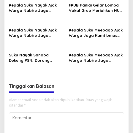
Kepala Suku Nayak Ajak
FKUB Paniai Gelar Lomba
Warga Nabire Jaga
Vokal Grup Meriahkan HUT
Kamtibmas dan Persatuan
RI Ke-81 2026
Kepala Suku Nayak Ajak
Kepala Suku Meepago Ajak
Warga Nabire Jaga
Warga Jaga Kamtibmas
Kamtibmas dan Persatuan
dan Dukung Program
Pemerintah
Suku Nayak Sanoba
Kepala Suku Meepago Ajak
Dukung PSN, Dorong
Warga Nabire Jaga
Pertanian dan Peternakan
Keamanan Papua Tengah
Warga
Tinggalkan Balasan
Alamat email Anda tidak akan dipublikasikan.
Ruas yang wajib
ditandai
*