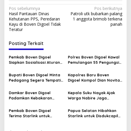
Navigasi
Pos sebelumnya
Pos berikutnya
Hasil Pantauan Dinas
Patroli utk bubarkan palang
pos
Kehutanan PPS, Peredaran
1 anggota brimob terkena
Kayu di Boven Digoel Tidak
panah
Teratur
Posting Terkait
Pemkab Boven Digoel
Polres Boven Digoel Kawal
Siapkan Sosialisasi Aturan
Pemulangan 55 Pengungsi
BBM Bersubsidi
ke Jayapura
Bupati Boven Digoel Minta
Kapolres Baru Boven
Pedagang Segera Tempati
Digoel Kompol Dian Novita
Pasar Sentral
Disambut Pedang Pora
Damkar Boven Digoel
Kepala Suku Nayak Ajak
Padamkan Kebakaran
Warga Nabire Jaga
Lahan di Mandobo Cepat
Kamtibmas dan Persatuan
Pemkab Boven Digoel
Papua Selatan Hibahkan
Terima Starlink untuk
Starlink untuk Disdukcapil
Percepat Data OAP
Boven Digoel