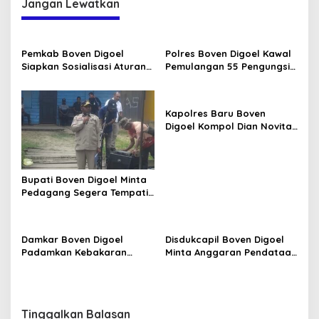
Jangan Lewatkan
Pemkab Boven Digoel
Polres Boven Digoel Kawal
Siapkan Sosialisasi Aturan
Pemulangan 55 Pengungsi
BBM Bersubsidi
ke Jayapura
Kapolres Baru Boven
Digoel Kompol Dian Novita
Disambut Pedang Pora
Bupati Boven Digoel Minta
Pedagang Segera Tempati
Pasar Sentral
Damkar Boven Digoel
Disdukcapil Boven Digoel
Padamkan Kebakaran
Minta Anggaran Pendataan
Lahan di Mandobo Cepat
OAP Diperkuat
Tinggalkan Balasan