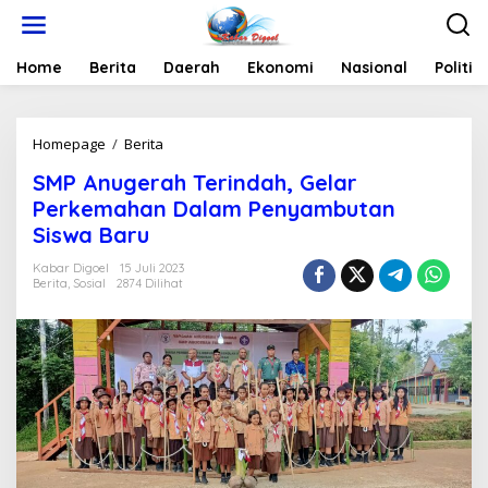
Lewati
ke
konten
Home
Berita
Daerah
Ekonomi
Nasional
Politik
SMP
Homepage
/
Berita
Anugerah
SMP Anugerah Terindah, Gelar
Terindah,
Gelar
Perkemahan Dalam Penyambutan
Perkemahan
Siswa Baru
Dalam
Penyambutan
Kabar Digoel
15 Juli 2023
Siswa
Berita
,
Sosial
2874 Dilihat
Baru