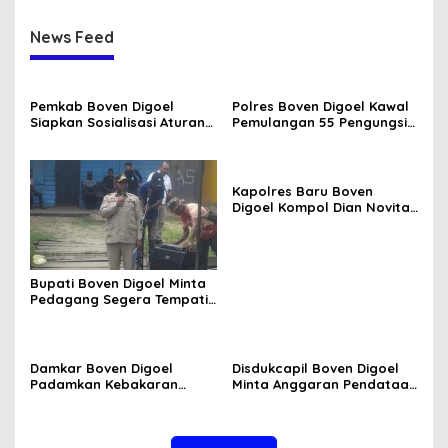
News Feed
Pemkab Boven Digoel
Polres Boven Digoel Kawal
Siapkan Sosialisasi Aturan
Pemulangan 55 Pengungsi
BBM Bersubsidi
ke Jayapura
Kapolres Baru Boven
Digoel Kompol Dian Novita
Disambut Pedang Pora
Bupati Boven Digoel Minta
Pedagang Segera Tempati
Pasar Sentral
Damkar Boven Digoel
Disdukcapil Boven Digoel
Padamkan Kebakaran
Minta Anggaran Pendataan
Lahan di Mandobo Cepat
OAP Diperkuat