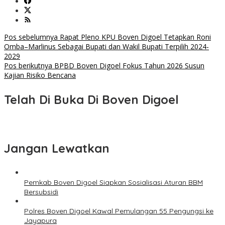
Navigasi
Pos sebelumnya
Rapat Pleno KPU Boven Digoel Tetapkan Roni
Omba–Marlinus Sebagai Bupati dan Wakil Bupati Terpilih 2024-
pos
2029
Pos berikutnya
BPBD Boven Digoel Fokus Tahun 2026 Susun
Kajian Risiko Bencana
Telah Di Buka Di Boven Digoel
Jangan Lewatkan
Pemkab Boven Digoel Siapkan Sosialisasi Aturan BBM
Bersubsidi
Polres Boven Digoel Kawal Pemulangan 55 Pengungsi ke
Jayapura