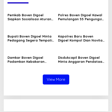
Pemkab Boven Digoel
Polres Boven Digoel Kawal
Siapkan Sosialisasi Aturan
Pemulangan 55 Pengungsi
BBM Bersubsidi
ke Jayapura
Bupati Boven Digoel Minta
Kapolres Baru Boven
Pedagang Segera Tempati
Digoel Kompol Dian Novita
Pasar Sentral
Disambut Pedang Pora
Damkar Boven Digoel
Disdukcapil Boven Digoel
Padamkan Kebakaran
Minta Anggaran Pendataan
Lahan di Mandobo Cepat
OAP Diperkuat
View More