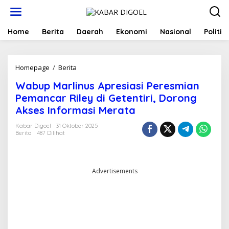
Lewati
ke
konten
Home
Berita
Daerah
Ekonomi
Nasional
Politik
Wabup
Homepage
/
Berita
Marlinus
Wabup Marlinus Apresiasi Peresmian
Apresiasi
Peresmian
Pemancar Riley di Getentiri, Dorong
Pemancar
Akses Informasi Merata
Riley
di
Kabar Digoel
31 Oktober 2025
Getentiri,
Berita
487 Dilihat
Dorong
Akses
Informasi
Merata
Advertisements