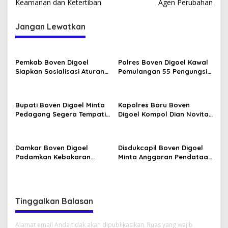
Keamanan dan Ketertiban
Agen Perubahan
Jangan Lewatkan
Pemkab Boven Digoel
Polres Boven Digoel Kawal
Siapkan Sosialisasi Aturan
Pemulangan 55 Pengungsi
BBM Bersubsidi
ke Jayapura
Bupati Boven Digoel Minta
Kapolres Baru Boven
Pedagang Segera Tempati
Digoel Kompol Dian Novita
Pasar Sentral
Disambut Pedang Pora
Damkar Boven Digoel
Disdukcapil Boven Digoel
Padamkan Kebakaran
Minta Anggaran Pendataan
Lahan di Mandobo Cepat
OAP Diperkuat
Tinggalkan Balasan
Alamat email Anda tidak akan dipublikasikan.
Ruas yang wajib