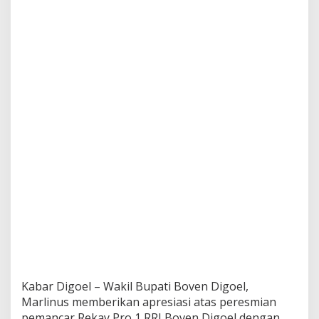
Kabar Digoel – Wakil Bupati Boven Digoel,
Marlinus memberikan apresiasi atas peresmian
pemancar Rekay Pro 1 RRI Boven Digoel dengan