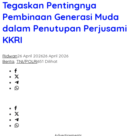
Pentingnya
Tegaskan Pentingnya
Pembinaan
Generasi
Pembinaan Generasi Muda
Muda
dalam
dalam Penutupan Perjusami
Penutupan
Perjusami
KKRI
KKRI
Ridwan
26 April 2026
26 April 2026
Berita
,
TNI/POLRI
651 Dilihat
Advertisements