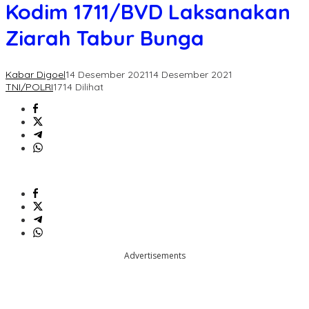
AD,
Kodim 1711/BVD Laksanakan
Kodim
1711/BVD
Ziarah Tabur Bunga
Laksanakan
Ziarah
Tabur
Kabar Digoel
14 Desember 2021
14 Desember 2021
Bunga
TNI/POLRI
1714 Dilihat
Advertisements