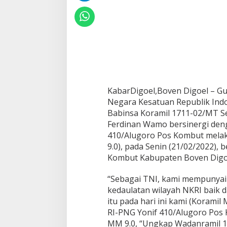
KabarDigoel,Boven Digoel – G
Negara Kesatuan Republik Indo
Babinsa Koramil 1711-02/MT S
Ferdinan Wamo bersinergi den
410/Alugoro Pos Kombut melak
9.0), pada Senin (21/02/2022),
Kombut Kabupaten Boven Digo
“Sebagai TNI, kami mempunyai
kedaulatan wilayah NKRI baik d
itu pada hari ini kami (Korami
RI-PNG Yonif 410/Alugoro Pos
MM 9.0, “Ungkap Wadanramil 17