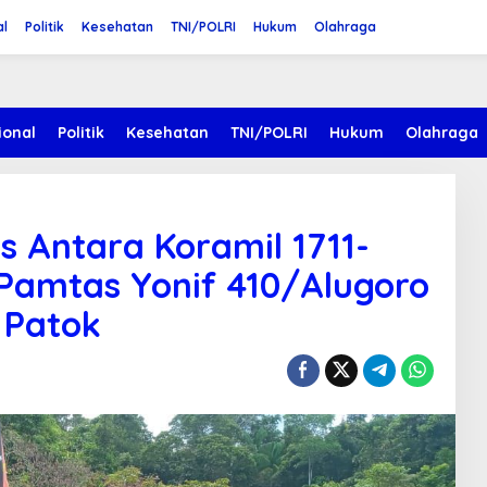
al
Politik
Kesehatan
TNI/POLRI
Hukum
Olahraga
ional
Politik
Kesehatan
TNI/POLRI
Hukum
Olahraga
s Antara Koramil 1711-
Pamtas Yonif 410/Alugoro
 Patok