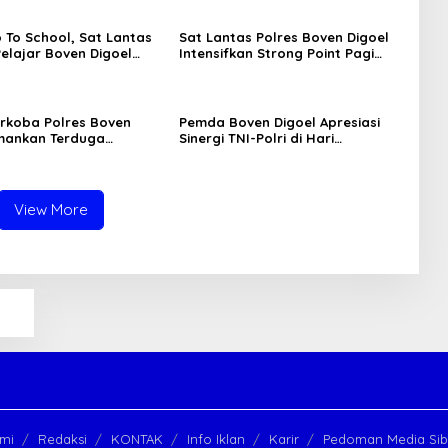
o To School, Sat Lantas
Sat Lantas Polres Boven Digoel
Pelajar Boven Digoel
Intensifkan Strong Point Pagi
Hari
rkoba Polres Boven
Pemda Boven Digoel Apresiasi
mankan Terduga
Sinergi TNI-Polri di Hari
r Ganja
Bhayangkara
View More
mi
Redaksi
KONTAK
Info Iklan
Karir
Pedoman Media Sib