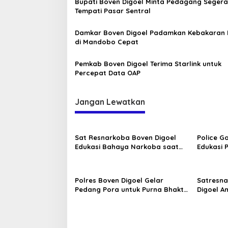
Bupati Boven Digoel Minta Pedagang Segera
Tempati Pasar Sentral
Damkar Boven Digoel Padamkan Kebakaran
di Mandobo Cepat
Pemkab Boven Digoel Terima Starlink untuk
Percepat Data OAP
Jangan Lewatkan
Sat Resnarkoba Boven Digoel
Police G
Edukasi Bahaya Narkoba saat
Edukasi 
MPLS 2026
Aman
Polres Boven Digoel Gelar
Satresna
Pedang Pora untuk Purna Bhakti
Digoel A
Kompol Mbawa
Pengeda