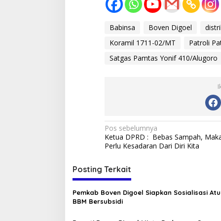
Babinsa
Boven Digoel
dist
Koramil 1711-02/MT
Patroli Pa
Satgas Pamtas Yonif 410/Alugoro
I
Navigasi
Pos sebelumnya
Ketua DPRD : Bebas Sampah, Mak
pos
Perlu Kesadaran Dari Diri Kita
Posting Terkait
Pemkab Boven Digoel Siapkan Sosialisasi At
BBM Bersubsidi