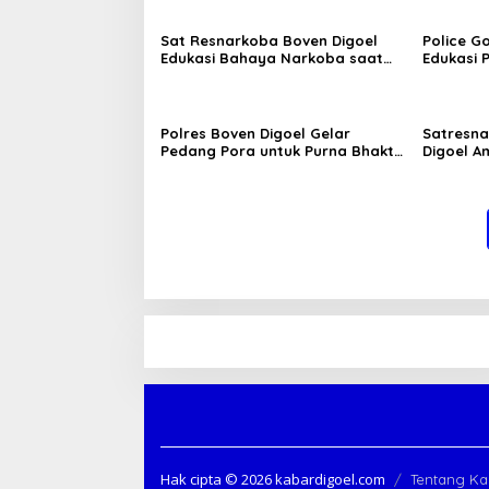
Sat Resnarkoba Boven Digoel
Police G
Edukasi Bahaya Narkoba saat
Edukasi 
MPLS 2026
Aman
Polres Boven Digoel Gelar
Satresna
Pedang Pora untuk Purna Bhakti
Digoel A
Kompol Mbawa
Pengeda
Hak cipta ©️ 2026 kabardigoel.com
Tentang Ka