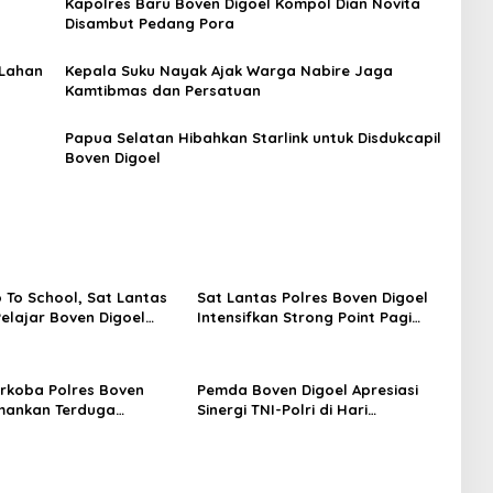
Kapolres Baru Boven Digoel Kompol Dian Novita
Disambut Pedang Pora
 Lahan
Kepala Suku Nayak Ajak Warga Nabire Jaga
Kamtibmas dan Persatuan
Papua Selatan Hibahkan Starlink untuk Disdukcapil
Boven Digoel
o To School, Sat Lantas
Sat Lantas Polres Boven Digoel
Pelajar Boven Digoel
Intensifkan Strong Point Pagi
Hari
rkoba Polres Boven
Pemda Boven Digoel Apresiasi
mankan Terduga
Sinergi TNI-Polri di Hari
r Ganja
Bhayangkara