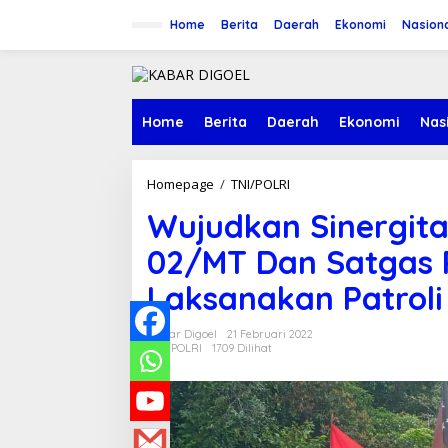
Lewati
ke
Home
Berita
Daerah
Ekonomi
Nasion
konten
tutup
Home
Berita
Daerah
Ekonomi
Nas
Wujudkan
Homepage
/
TNI/POLRI
Sinergitas
Wujudkan Sinergita
Antara
Koramil
02/MT Dan Satgas 
1711-
02/MT
Laksanakan Patroli
Dan Satgas
Pamtas
Yonif
Kabar Digoel
21 Februari 2022
410/Alugoro
TNI/POLRI
1709 Dilihat
Laksanakan
Patroli
Patok