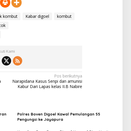
rik kombut
Kabar digoel
kombut
tok
kuti Kami
Pos berikutnya
a
Narapidana Kasus Senpi dan amunisi
Kabur Dari Lapas kelas II.B Nabire
uran
Polres Boven Digoel Kawal Pemulangan 55
Pengungsi ke Jayapura