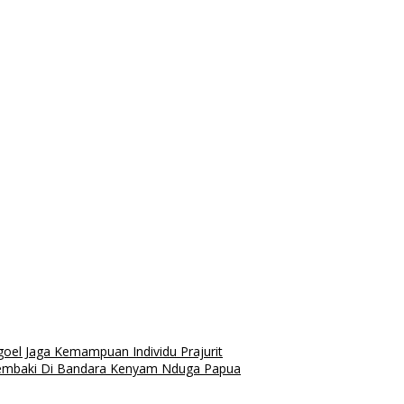
el Jaga Kemampuan Individu Prajurit
tembaki Di Bandara Kenyam Nduga Papua