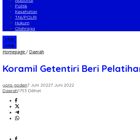
Nasional
Politik
Kesehatan
TNI/POLRI
Hukum
Olahraga
tutup
tutup
Koramil
Homepage
/
Daerah
Getentiri
Beri
Koramil Getentiri Beri Pelatiha
Pelatihan
Kedisiplinan
Siswa
yoris goden
7 Juni 2022
7 Juni 2022
Usia
Daerah
1753 Dilihat
Dini