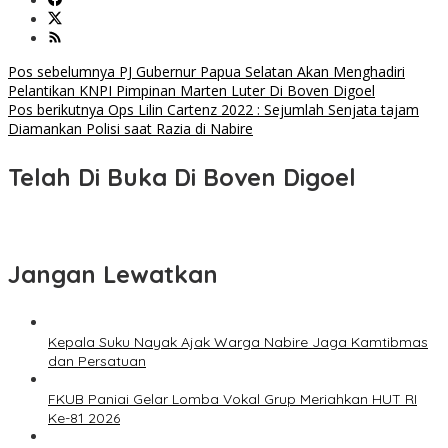
Navigasi
Pos sebelumnya
PJ Gubernur Papua Selatan Akan Menghadiri
Pelantikan KNPI Pimpinan Marten Luter Di Boven Digoel
pos
Pos berikutnya
Ops Lilin Cartenz 2022 : Sejumlah Senjata tajam
Diamankan Polisi saat Razia di Nabire
Telah Di Buka Di Boven Digoel
Jangan Lewatkan
Kepala Suku Nayak Ajak Warga Nabire Jaga Kamtibmas
dan Persatuan
FKUB Paniai Gelar Lomba Vokal Grup Meriahkan HUT RI
Ke-81 2026