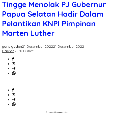
Menolak
Tingge Menolak PJ Gubernur
PJ
Gubernur
Papua Selatan Hadir Dalam
Papua
Selatan
Pelantikan KNPI Pimpinan
Hadir
Dalam
Marten Luther
Pelantikan
KNPI
Pimpinan
yoris goden
21 Desember 2022
21 Desember 2022
Marten
Daerah
2868 Dilihat
Luther
Advertisements