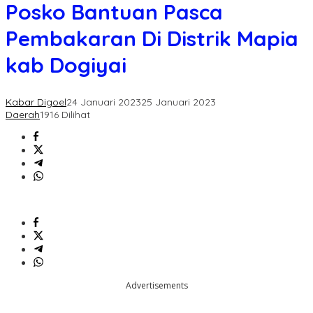
Bantuan
Posko Bantuan Pasca
Pasca
Pembakaran
Pembakaran Di Distrik Mapia
Di
Distrik
kab Dogiyai
Mapia
kab
Dogiyai
Kabar Digoel
24 Januari 2023
25 Januari 2023
Daerah
1916 Dilihat
Advertisements