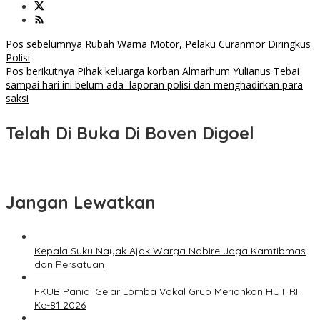
Navigasi
Pos sebelumnya
Rubah Warna Motor, Pelaku Curanmor Diringkus
Polisi
pos
Pos berikutnya
Pihak keluarga korban Almarhum Yulianus Tebai
sampai hari ini belum ada laporan polisi dan menghadirkan para
saksi
Telah Di Buka Di Boven Digoel
Jangan Lewatkan
Kepala Suku Nayak Ajak Warga Nabire Jaga Kamtibmas
dan Persatuan
FKUB Paniai Gelar Lomba Vokal Grup Meriahkan HUT RI
Ke-81 2026