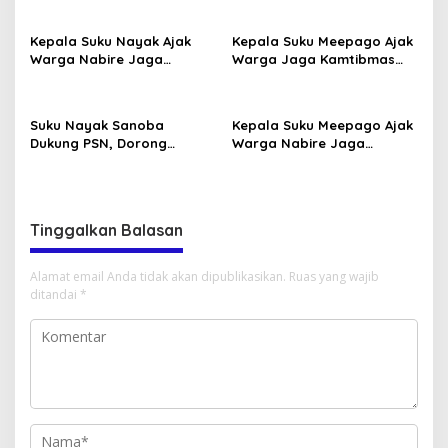
Kepala Suku Nayak Ajak
Kepala Suku Meepago Ajak
Warga Nabire Jaga
Warga Jaga Kamtibmas
Kamtibmas dan Persatuan
dan Dukung Program
Pemerintah
Suku Nayak Sanoba
Kepala Suku Meepago Ajak
Dukung PSN, Dorong
Warga Nabire Jaga
Pertanian dan Peternakan
Keamanan Papua Tengah
Warga
Tinggalkan Balasan
Alamat email Anda tidak akan dipublikasikan.
Ruas yang wajib
ditandai
*