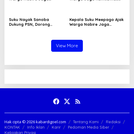
Kamtibmas dan Persatuan
dan Dukung Program
Pemerintah
Suku Nayak Sanoba
Kepala Suku Meepago Ajak
Dukung PSN, Dorong
Warga Nabire Jaga
Pertanian dan Peternakan
Keamanan Papua Tengah
Warga
View More
Hak cipta ©️ 2026 kabardigoel.com
Tentang Kami
Redaksi
KONTAK
Info Iklan
Karir
Pedoman Media Siber
Kebijakan Privasi