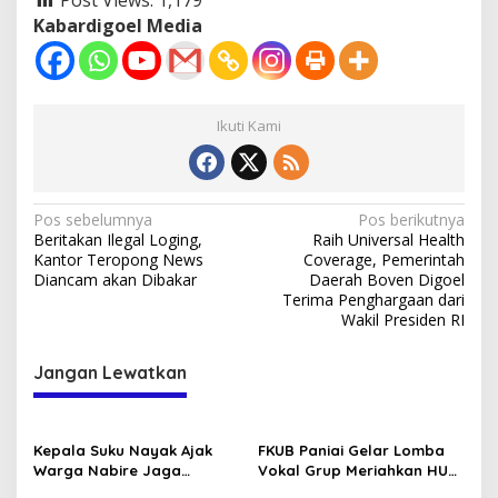
Post Views:
1,179
Kabardigoel Media
Ikuti Kami
Navigasi
Pos sebelumnya
Pos berikutnya
Beritakan Ilegal Loging,
Raih Universal Health
pos
Kantor Teropong News
Coverage, Pemerintah
Diancam akan Dibakar
Daerah Boven Digoel
Terima Penghargaan dari
Wakil Presiden RI
Jangan Lewatkan
Kepala Suku Nayak Ajak
FKUB Paniai Gelar Lomba
Warga Nabire Jaga
Vokal Grup Meriahkan HUT
Kamtibmas dan Persatuan
RI Ke-81 2026