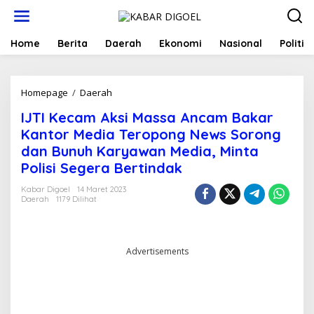
Lewati
ke
konten
Home
Berita
Daerah
Ekonomi
Nasional
Politik
IJTI
Homepage
/
Daerah
Kecam
IJTI Kecam Aksi Massa Ancam Bakar
Aksi
Massa
Kantor Media Teropong News Sorong
Ancam
dan Bunuh Karyawan Media, Minta
Bakar
Polisi Segera Bertindak
Kantor
Media
Kabar Digoel
14 Maret 2023
Teropong
Daerah
1179 Dilihat
News
Sorong
dan
Bunuh
Advertisements
Karyawan
Media,
Minta
Polisi
Segera