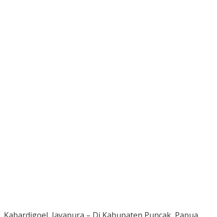
Kabardigoel, Jayapura – Di Kabupaten Puncak, Papua