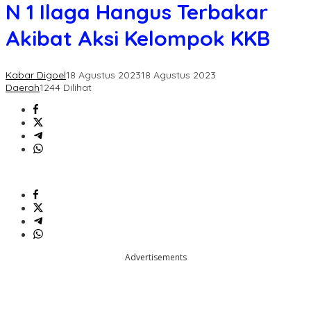
1
N 1 Ilaga Hangus Terbakar
Ilaga
Hangus
Akibat Aksi Kelompok KKB
Terbakar
Akibat
Aksi
Kabar Digoel
18 Agustus 2023
18 Agustus 2023
Kelompok
Daerah
1244 Dilihat
KKB
Advertisements