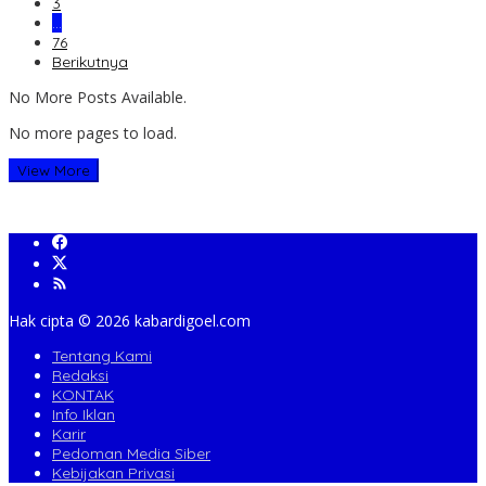
3
…
76
Berikutnya
No More Posts Available.
No more pages to load.
View More
Hak cipta ©️ 2026 kabardigoel.com
Tentang Kami
Redaksi
KONTAK
Info Iklan
Karir
Pedoman Media Siber
Kebijakan Privasi