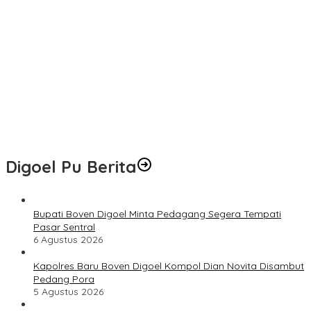
Kapolres Baru Boven Digoel Kompol Dian Novita Disambut
Pedang Pora
Damkar Boven Digoel Padamkan Kebakaran Lahan di Mandobo
Cepat
Disdukcapil Boven Digoel Minta Anggaran Pendataan OAP
Diperkuat
Kepala Suku Nayak Ajak Warga Nabire Jaga Kamtibmas dan
Persatuan
Digoel Pu Berita
Bupati Boven Digoel Minta Pedagang Segera Tempati
Pasar Sentral
6 Agustus 2026
Kapolres Baru Boven Digoel Kompol Dian Novita Disambut
Pedang Pora
5 Agustus 2026