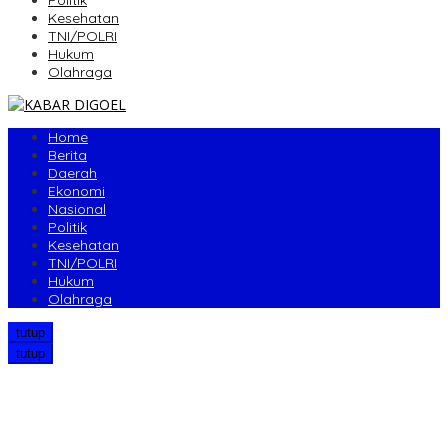
Politik
Kesehatan
TNI/POLRI
Hukum
Olahraga
Home
Berita
Daerah
Ekonomi
Nasional
Politik
Kesehatan
TNI/POLRI
Hukum
Olahraga
tutup
tutup
Bupati Boven Digoel Minta Pedagang Segera Tempati Pasar
Sentral