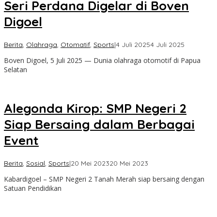
Seri Perdana Digelar di Boven
Digoel
oleh
Berita
,
Olahraga
,
Otomatif
,
Sports
|
4 Juli 2025
4 Juli 2025
Kabar
Boven Digoel, 5 Juli 2025 — Dunia olahraga otomotif di Papua
Digoel
Selatan
Alegonda Kirop: SMP Negeri 2
Siap Bersaing dalam Berbagai
Event
oleh
Berita
,
Sosial
,
Sports
|
20 Mei 2023
20 Mei 2023
Kabar
Kabardigoel – SMP Negeri 2 Tanah Merah siap bersaing dengan
digoel
Satuan Pendidikan