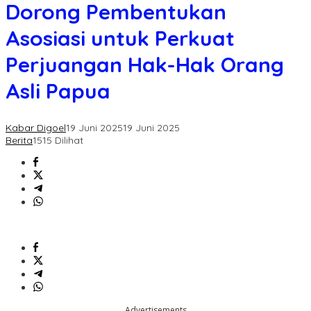
Dorong
Dorong Pembentukan
Pembentukan
Asosiasi
Asosiasi untuk Perkuat
untuk
Perkuat
Perjuangan Hak-Hak Orang
Perjuangan
Hak-
Asli Papua
Hak
Orang
Asli
Kabar Digoel
19 Juni 2025
19 Juni 2025
Papua
Berita
1515 Dilihat
Advertisements