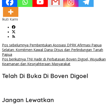
Ikuti Kami
Navigasi
Pos sebelumnya
Pembentukan Asosiasi DPRK Afirmasi Papua
Selatan: Komitmen Kawal Dana Otsus dan Perlindungan Tanah
pos
Papua
Pos berikutnya
TNI Hadir di Perbatasan Boven Digoel, Wujudkan
Keamanan dan Kesejahteraan Masyarakat
Telah Di Buka Di Boven Digoel
Jangan Lewatkan