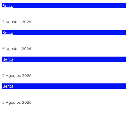
Berita
Polres Boven Digoel Kawal Pemulangan 55 Pengungsi ke
Jayapura
7 Agustus 2026
Berita
Bupati Boven Digoel Minta Pedagang Segera Tempati Pasar
Sentral
6 Agustus 2026
Berita
Kapolres Baru Boven Digoel Kompol Dian Novita Disambut
Pedang Pora
5 Agustus 2026
Berita
Damkar Boven Digoel Padamkan Kebakaran Lahan di Mandobo
Cepat
5 Agustus 2026
Pemkab Boven Digoel Siapkan Sosialisasi Aturan BBM Bersubsidi
Polres Boven Digoel Kawal Pemulangan 55 Pengungsi ke