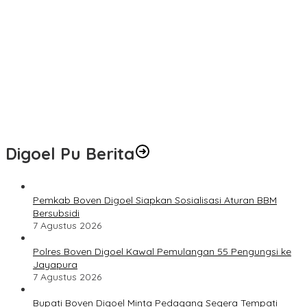
Jayapura
Bupati Boven Digoel Minta Pedagang Segera Tempati Pasar
Sentral
Kapolres Baru Boven Digoel Kompol Dian Novita Disambut
Pedang Pora
Damkar Boven Digoel Padamkan Kebakaran Lahan di Mandobo
Cepat
Digoel Pu Berita
Pemkab Boven Digoel Siapkan Sosialisasi Aturan BBM
Bersubsidi
7 Agustus 2026
Polres Boven Digoel Kawal Pemulangan 55 Pengungsi ke
Jayapura
7 Agustus 2026
Bupati Boven Digoel Minta Pedagang Segera Tempati