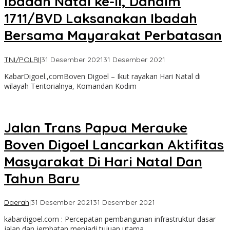
Ibadah Natal ke-II, Dandim
1711/BVD Laksanakan Ibadah
Bersama Mayarakat Perbatasan
oleh
TNI/POLRI
|
31 Desember 2021
31 Desember 2021
Kabar
KabarDigoel.,comBoven Digoel – Ikut rayakan Hari Natal di
Digoel
wilayah Teritorialnya, Komandan Kodim
Jalan Trans Papua Merauke
Boven Digoel Lancarkan Aktifitas
Masyarakat Di Hari Natal Dan
Tahun Baru
oleh
Daerah
|
31 Desember 2021
31 Desember 2021
yoris
kabardigoel.com : Percepatan pembangunan infrastruktur dasar
goden
jalan dan jembatan menjadi tujuan utama