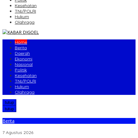
Politik
Kesehatan
TNI/POLRI
Hukum
Olahraga
Home
Berita
Daerah
Ekonomi
Nasional
Politik
Kesehatan
TNI/POLRI
Hukum
Olahraga
tutup
tutup
Berita
Pemkab Boven Digoel Siapkan Sosialisasi Aturan BBM Bersubsidi
7 Agustus 2026