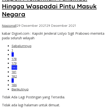
Hingga Waspadai Pintu Masuk
Negara
oleh
Nasional
|
29 Desember 2021
29 Desember 2021
yoris
kabar Digoel.com : Kapolri Jenderal Listyo Sigit Prabowo meminta
goden
pada seluruh wilayah
Sebelumnya
1
…
178
179
180
181
182
…
186
Berikutnya
Tidak Ada Lagi Postingan yang Tersedia.
Tidak ada lagi halaman untuk dimuat.